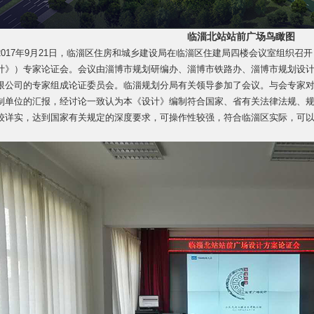
临淄北站站前广场鸟瞰图
2017年9月21日，临淄区住房和城乡建设局在临淄区住建局四楼会议室组织召
计》）专家论证会。会议由淄博市规划研编办、淄博市铁路办、淄博市规划设
限公司的专家组成论证委员会。临淄规划分局有关领导参加了会议。与会专家
制单位的汇报，经讨论一致认为本《设计》编制符合国家、省有关法律法规、
较详实，达到国家有关规定的深度要求，可操作性较强，符合临淄区实际，可